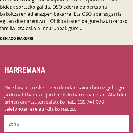
bideak sortzeko gai da. OSO ederra da pertsona
bakoitzaren adierazpen bakarra. Eta OSO aberasgarria
egiten duenarentzat. Ohikoa izaten da gure haurtzaroko
familia- eta eskola-inguruneak gure …
GEHIAGO IRAKURRI
HARREMANA
Nire lana eta eskeintzen ditudan saioei buruz gehiago
jakin nahi baduzu, jarri nirekin harremanetan. Ahal den
arinen erantzuten saiatuko naiz.
635 741 078
telefonoan ere aurkituko nauzu.